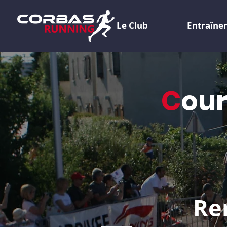
Le Club
Entraîne
C
ou
Re