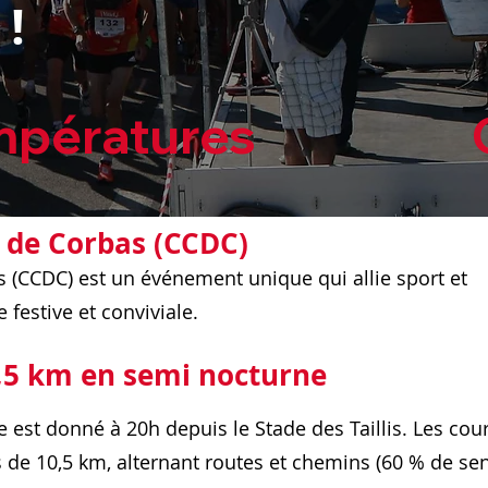
 !
s                      
 de Corbas (CCDC)
 (CCDC) est un événement unique qui allie sport et
estive et conviviale.
,5 km en semi nocturne
e est donné à 20h depuis le Stade des Taillis. Les cou
 de 10,5 km, alternant routes et chemins (60 % de sent