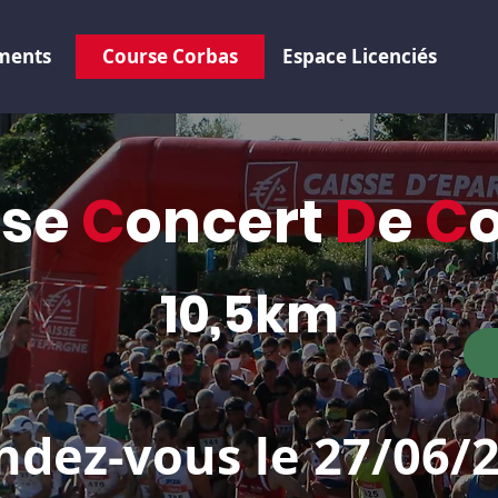
ments
Course Corbas
Espace Licenciés
rse
C
oncert
D
e
C
10,5km
ndez-vous le 27/06/