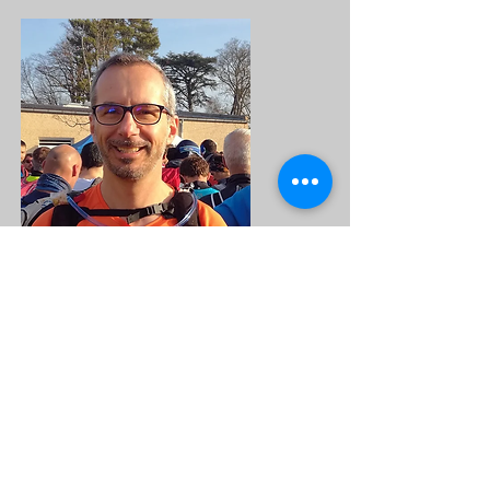
Membre actif du club
Olivier Beltra
Entraineur diplômé
École de Trail