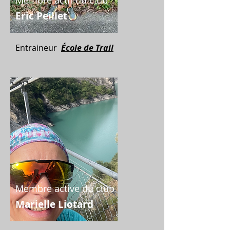
Membre actif du club
Eric Peillet
Entraineur
École de Trail
Membre active du club
Marielle Liotard