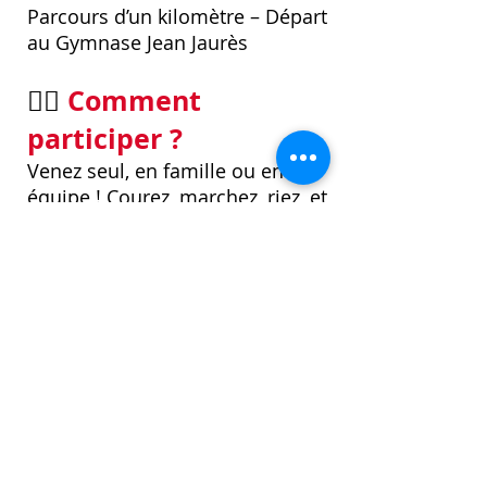
Parcours d’un kilomètre – Départ
au Gymnase Jean Jaurès
🏃‍♂️
Comment
participer ?
Venez seul, en famille ou en
équipe ! Courez, marchez, riez, et
faites avancer la recherche !
Quelques tours ou toute la nuit !
💛 Rejoignez le
mouvement !
L’inscription est libre et ouverte à
tous. Chaque tour compte pour